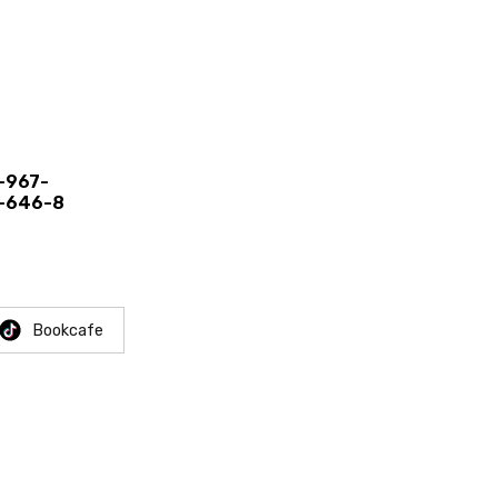
N
-967-
-646-8
Bookcafe