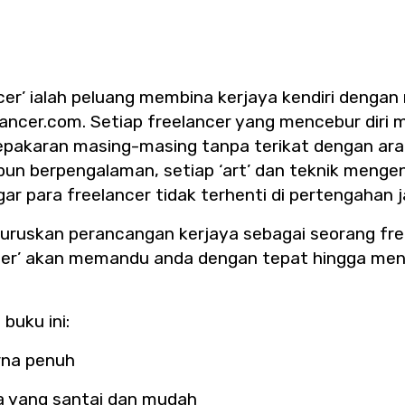
cer’ ialah peluang membina kerjaya kendiri denga
lancer.com. Setiap freelancer yang mencebur diri m
kepakaran masing-masing tanpa terikat dengan ar
pun berpengalaman, setiap ‘art’ dan teknik menge
ar para freelancer tidak terhenti di pertengahan j
ruskan perancangan kerjaya sebagai seorang free
cer’ akan memandu anda dengan tepat hingga me
buku ini:
rna penuh
a yang santai dan mudah